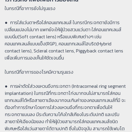
ในกรณีที่อาการยังไม่รุนแรง
● ​การใส่แว่นตาหรือใส่คอนแทคเลนส์ ในกรณีกระจกตายังมีการ
เปลี่ยนแปลงไม่มาก แพทย์จะให้ผู้ป่วยสวมแว่นตา ใส่คอนแทคเลนส์
แบบนิ่ม(Soft contact lens) หรือแบบพิเศษต่างๆ เช่น
คอนแทคเลนส์แบบแข็ง(RGP), คอนแทกเลนส์ไฮบริด(Hybrid
contact lens), Scleral contact lens, Piggyback contact lens
เพื่อเพิ่มการมองเห็นให้ชัดเจนขึ้น
ในกรณีที่อาการของโรคมีความรุนแรง
● ​การผ่าตัดใส่วงแหวนขึงกระจกตา (Intracorneal ring segment
implantation) ในกรณีที่กระจกตาโก่งมากจนไม่สามารถใส่คอน
แทกเลนส์ได้หรือสายตาเอียงมากจนเกินค่าของคอนแทกเลนส์ที่มี จะ
ต้องทำการรักษาโดยการใส่วงแหวนขึงที่กระจกตาเพื่อดันให้
กระจกตาแบนลง มีระดับความโค้งใกล้เคียงในระดับปกติ และปรับ
สายตาให้เอียงน้อยลง ทำให้ผู้ป่วยสามารถใส่คอนแทคเลนส์ชนิด
พิเศษหรือใส่แว่นสายตาได้ตามปกติ ซึ่งในปัจจุบัน สามารถใช้เฟมโต