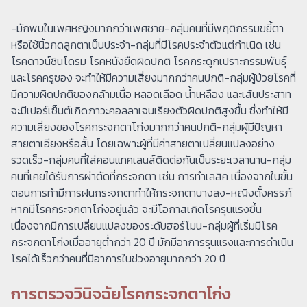
-มักพบในเพศหญิงมากกว่าเพศชาย-กลุ่มคนที่มีพฤติกรรมขยี้ตา
หรือใช้นิ้วกดลูกตาเป็นประจำ-กลุ่มที่มีโรคประจำตัวแต่กำเนิด เช่น
โรคดาวน์ซินโดรม โรคหนังยืดผิดปกติ โรคกระดูกเปราะกรรมพันธุ์
และโรคครูซอง จะทำให้มีความเสี่ยงมากกว่าคนปกติ-กลุ่มผู้ป่วยโรคที่
มีความผิดปกติของกล้ามเนื้อ หลอดเลือด น้ำเหลือง และเส้นประสาท
จะมีเปอร์เซ็นต์เกิดภาวะคอลลาเจนเรียงตัวผิดปกติสูงขึ้น ซึ่งทำให้มี
ความเสี่ยงของโรคกระจกตาโก่งมากกว่าคนปกติ-กลุ่มผู้มีปัญหา
สายตาเอียงหรือสั้น โดยเฉพาะผู้ที่มีค่าสายตาเปลี่ยนแปลงอย่าง
รวดเร็ว-กลุ่มคนที่ใส่คอนแทคเลนส์ติดต่อกันเป็นระยะเวลานาน-กลุ่ม
คนที่เคยได้รับการผ่าตัดที่กระจกตา เช่น การทำเลสิค เนื่องจากในขั้น
ตอนการทำมีการฝนกระจกตาทำให้กระจกตาบางลง-หญิงตั้งครรภ์
หากมีโรคกระจกตาโก่งอยู่แล้ว จะมีโอกาสเกิดโรครุนแรงขึ้น
เนื่องจากมีการเปลี่ยนแปลงของระดับฮอร์โมน-กลุ่มผู้ที่เริ่มมีโรค
กระจกตาโก่งเมื่ออายุต่ำกว่า 20 ปี มักมีอาการรุนแรงและการดำเนิน
โรคได้เร็วกว่าคนที่มีอาการในช่วงอายุมากกว่า 20 ปี
การตรวจวินิจฉัยโรคกระจกตาโก่ง