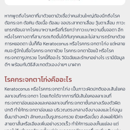
หากพูดถึงโรคตาที่มาด้วยตามัวเชื่อว่าคนส่วนใหญ่ต้องนึกถึงโรค
ต้อกระจก ต้อหิน ต้อเนื้อ ต้อลม จอประสาทตาเสื่อม วุ้นตาเสื่อม ภาวะ
แทรกซ้อนจากโรคเบาหวานหรือที่เรียกว่าภาวะเบาหวานขึ้นจอตา อีก
หนึ่งโรคทางตาที่สามารถเกิดขึ้นได้กับทุกคนและไม่สามารถรักษาด้วย
การหยอดตา นั่นก็คือ Keratoconus หรือโรคกระจกตาโก่ง แต่หลาย
คนจะรู้จักในชื่อโรคกระจกตาย้วย โรคกระจกตาป้อแป้ หรือโรค
กระจกตารูปกรวย โรคนี้คืออะไร วินิจฉัยและรักษาอย่างไร เรามีข้อมูล
ดีๆ พร้อมกับวิธีสังเกตตัวเองง่ายๆ มาฝาก
โรคกระจกตาโก่งคืออะไร
Keratoconus หรือโรคกระจกตาโก่ง เป็นภาวะผิดปกติของเส้นใยคอ
ลลาเจนที่กระจกตา โดยเกิดได้จากการที่มีเส้นใยคอลลาเจนที่
กระจกตาอ่อนแอลงและคอลลาเจนที่กระจกตาชั้นกลางเรียงตัวผิด
ปกติ ทำให้กระจกตาอ่อนแอ บริเวณตรงกลางจึงบางลงและโก่งนูน
ยื่นมาข้างหน้า ลักษณะเป็นรูปทรงกรวย ย้วยหรือเบี้ยว ส่งผลให้มีค่า
สายตาสั้นหรือเอียงเพิ่มอย่างรวดเร็ว ทำให้การมองเห็นแย่ลง แต่