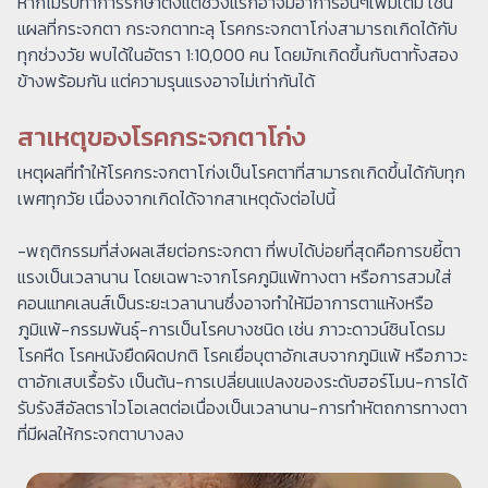
หากไม่รีบทำการรักษาตั้งแต่ช่วงแรกอาจมีอาการอื่นๆเพิ่มเติม เช่น
แผลที่กระจกตา กระจกตาทะลุ โรคกระจกตาโก่งสามารถเกิดได้กับ
ทุกช่วงวัย พบได้ในอัตรา 1:10,000 คน โดยมักเกิดขึ้นกับตาทั้งสอง
ข้างพร้อมกัน แต่ความรุนแรงอาจไม่เท่ากันได้
สาเหตุของโรคกระจกตาโก่ง
เหตุผลที่ทำให้โรคกระจกตาโก่งเป็นโรคตาที่สามารถเกิดขึ้นได้กับทุก
เพศทุกวัย เนื่องจากเกิดได้จากสาเหตุดังต่อไปนี้
-พฤติกรรมที่ส่งผลเสียต่อกระจกตา ที่พบได้บ่อยที่สุดคือการขยี้ตา
แรงเป็นเวลานาน โดยเฉพาะจากโรคภูมิแพ้ทางตา หรือการสวมใส่
คอนแทคเลนส์เป็นระยะเวลานานซึ่งอาจทำให้มีอาการตาแห้งหรือ
ภูมิแพ้-กรรมพันธุ์-การเป็นโรคบางชนิด เช่น ภาวะดาวน์ซินโดรม
โรคหืด โรคหนังยืดผิดปกติ โรคเยื่อบุตาอักเสบจากภูมิแพ้ หรือภาวะ
ตาอักเสบเรื้อรัง เป็นต้น-การเปลี่ยนแปลงของระดับฮอร์โมน-การได้
รับรังสีอัลตราไวโอเลตต่อเนื่องเป็นเวลานาน-การทำหัตถการทางตา
ที่มีผลให้กระจกตาบางลง