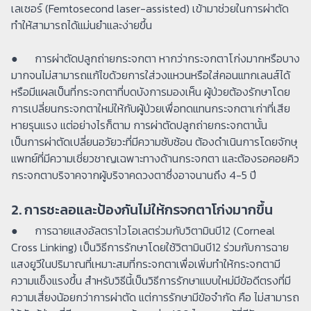
เลเซอร์ (Femtosecond laser-assisted) เข้ามาช่วยในการผ่าตัด
ทำให้สามารถได้แม่นยำและง่ายขึ้น
● การผ่าตัดปลูกถ่ายกระจกตา หากว่ากระจกตาโก่งมากหรือบาง
มากจนไม่สามารถแก้ไขด้วยการใส่วงแหวนหรือใส่คอนแทกเลนส์ได้
หรือมีแผลเป็นที่กระจกตาที่บดบังการมองเห็น ผู้ป่วยต้องรักษาโดย
การเปลี่ยนกระจกตาใหม่ให้กับผู้ป่วยเพื่อทดแทนกระจกตาเก่าที่เสีย
หายรุนแรง แต่อย่างไรก็ตาม การผ่าตัดปลูกถ่ายกระจกตานั้น
เป็นการผ่าตัดเปลี่ยนอวัยวะที่มีความซับซ้อน ต้องดำเนินการโดยจักษุ
แพทย์ที่มีความเชี่ยวชาญเฉพาะทางด้านกระจกตา และต้องรอคอยคิว
กระจกตาบริจาคจากผู้บริจาคดวงตาซึ่งอาจนานถึง 4-5 ปี
2. การชะลอและป้องกันไม่ให้กรจกตาโก่งมากขึ้น
● การฉายแสงอัลตราไวโอเลตร่วมกับวิตามินบี12 (Corneal
Cross Linking) เป็นวิธีการรักษาโดยใช้วิตามินบี12 ร่วมกับการฉาย
แสงยูวีในปริมาณที่เหมาะสมที่กระจกตาเพื่อเพิ่มทำให้กระจกตามี
ความแข็งแรงขึ้น สำหรับวิธีนี้เป็นวิธีการรักษาแบบใหม่มีข้อดีตรงที่มี
ความเสี่ยงน้อยกว่าการผ่าตัด แต่การรักษามีข้อจำกัด คือ ไม่สามารถ