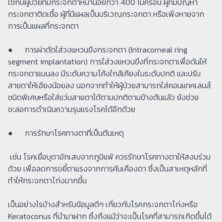
ใช้กับผู้ป่วยที่มีกระจกตาหนาน้อยกว่า 400 ไมครอน ผู้ที่มีปัญหา
กระจกตาติดเชื้อ ผู้ที่มีแผลเป็นบริเวณกระจกตา หรือเพิ่งหายจาก
การเป็นแผลที่กระจกตา
● การผ่าตัดใส่วงแหวนขึงกระจกตา (Intracorneal ring
segment implantation) การใส่วงแหวนขึงที่กระจกตาเพื่อดันให้
กระจกตาแบนลง มีระดับความโค้งใกล้เคียงในระดับปกติ และปรับ
สายตาให้เอียงน้อยลง นอกจากทำให้ผู้ป่วยสามารถใส่คอนแทคเลนส์
ชนิดพิเศษหรือใส่แว่นสายตาได้ตามปกติตามข้างต้นแล้ว ยังช่วย
ชะลอการดำเนินความรุนแรงโรคได้อีกด้วย
● การรักษาโรคทางตาที่เป็นต้นเหตุ
เช่น โรคเยื่อบุตาอักเสบจากภูมิแพ้ ควรรักษาโรคทางตาให้สงบร่วม
ด้วย เพื่อลดการขยี้ตาแรงจากการคันเคืองตา ซึ่งเป็นสาเหตุหลักที่
ทำให้กระจกตาโก่งมากขึ้น
เป็นอย่างไรบ้างสำหรับข้อมูลดีๆ เกี่ยวกับโรคกระจกตาโก่งหรือ
Keratoconus ที่นำมาฝาก ซึ่งถึงแม้ว่าจะเป็นโรคที่สามารถเกิดขึ้นได้