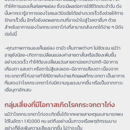
ทำให้การมองเห็นค่อยๆแย่ลง ซึ่งจะมีผลต่อการใช้ชีวิตประจำวัน ดัง
นั้นหากเรารู้อาการของโรคและวินิจฉัยได้อย่างรวดเร็วจึงช่วยให้การ
รักษาเร็วขึ้น อีกทั้งยังลดผลกระทบที่อาจนำไปสู่โรคตาอื่นๆ ด้วย
สำหรับอาการของโรคกระจกตาโก่งที่สามารถสังเกตได้ง่าย ๆ มีดัง
ต่อไปนี้
-คุณภาพการมองเห็นแย่ลง ตามัว เห็นภาพต่างๆ ไม่ชัดเจน แม้ว่า
อายุยังน้อย-เกิดการเปลี่ยนแปลงค่าสายตาสั้นหรือเอียงเพิ่มขึ้น
อย่างรวดเร็ว ทำให้ต้องเปลี่ยนแว่นสายตาบ่อยกว่าปกติ-มีอาการ
เคืองตา แสบตา หรือตาไม่สู้แสงแดด-มีอาการเคืองตา เนื่องจาก
กระจกตาที่โก่งอาจทำให้มีตาแห้งง่ายเกิดแผลที่กระจกตา เป็นอาการ
ที่แสดงว่าโรคกระจกตาโก่งมีความรุนแรงมากขึ้น หรือเป็นจากภาวะ
เยื่อบุตาอักเสบ
กลุ่มเสี่ยงที่มีโอกาสเกิดโรคกระจกตาโก่ง
แม้ว่าโรคกระจกตาโก่งจะเกิดขึ้นได้จากหลายสาเหตุและสามารถพบ
ได้ในอัตรา 1:10,000 คน แต่ถึงอย่างนั้นภาวะหรือพฤติกรรมบาง
อย่างก็ยิ่งเพิ่มความเสี่ยงมากขึ้น ไม่ว่าจะเป็น