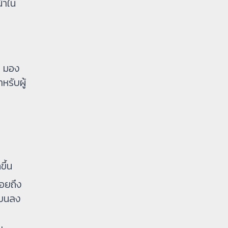
้าใน
า มอง
หรับผู้
ึ้น
อยถึง
แบนลง