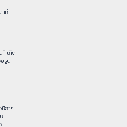
าที่
่
ี่ เกิด
วยรูป
อมีการ
่น
า