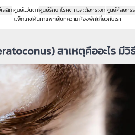
์เลสิก
|
ศูนย์แว่นตา
|
ศูนย์รักษาโรคตา และต้อกระจก
|
ศูนย์ศัลยกร
แพ็กเกจ
|
ค้นหาแพทย์
|
บทความ
|
ห้องพัก
|
เกี่ยวกับเรา
atoconus) สาเหตุคืออะไร มีวิธ