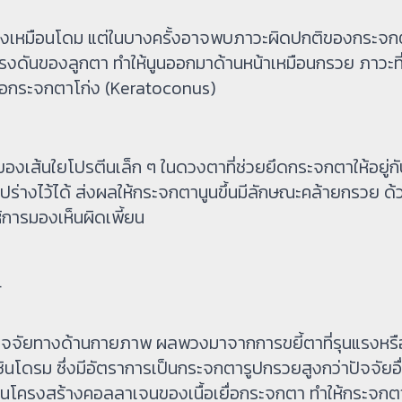
งเหมือนโดม แต่ในบางครั้งอาจพบภาวะผิดปกติของกระจกต
รงดันของลูกตา ทำให้นูนออกมาด้านหน้าเหมือนกรวย ภาวะที
รือกระจกตาโก่ง (Keratoconus)
ส้นใยโปรตีนเล็ก ๆ ในดวงตาที่ช่วยยึดกระจกตาให้อยู่กับท
่างไว้ได้ ส่งผลให้กระจกตานูนขึ้นมีลักษณะคล้ายกรวย ด้
ให้การมองเห็นผิดเพี้ยน
้
.ปัจจัยทางด้านกายภาพ ผลพวงมาจากการขยี้ตาที่รุนแรงหรื
์ซินโดรม ซึ่งมีอัตราการเป็นกระจกตารูปกรวยสูงกว่าปัจจัยอื
ติในโครงสร้างคอลลาเจนของเนื้อเยื่อกระจกตา ทำให้กระจกต