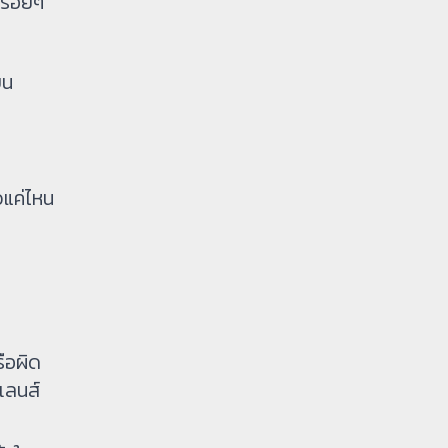
รื่อยๆ
บน
วแค่ไหน
ือผิด
เลนส์