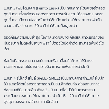
แบบที่ 3 เฟมโตเลสิก (Femto Lasik) เป็นเทคนิคการใช้เลเซอร์ตลอด
ทุกขั้นตอนตั้งแต่การเปิดกระจกตา การปรับความโค้งของกระจกตา
ทุกขั้นตอนมีความปลอดภัยกว่าใช้ใบมีด แต่อาจใช้เวลาในการผ่าตัด
นานกว่าคือประมาณ 30 นาที ค่าใช้จ่ายก็จะสูงกว่า
ข้อดีคือมีความแม่นยำสูง โอกาสเกิดผลข้างเคียงและภาวะแทรกซ้อน
มีน้อยมาก ไม่ต้องใช้ยาชาเพราะไม่ต้องใช้มีดผ่าตัด สามารถฟื้นตัวได้
เร็ว
ข้อเสียคือกระจกตาอาจเป็นแผลหรือเคลื่อนที่ได้หากได้รับแรง
กระแทก และคนไข้บางคนอาจมีอาการตาแห้งมากกว่าปกติ
แบบที่ 4 รีเล็กซ์ สไมล์ (ReLEx SMILE) เป็นเทคนิคการผ่าแบบไร้ใบมีด
ใช้เลเซอร์ตัดเนื้อกระจกตาออกเป็นชิ้นเล็กก่อนที่จะดึงออกมาทาง
ช่องแผลที่มีขนาดเล็กเพียง 2 - 3 มม. เพื่อไม่ให้เป็นการกระทบ
กระเทือนกระจกตา ใช้เวลาในการผ่าตัด 15 - 20 นาที ค่าใช้จ่ายจะ
สูงสุดในบรรดา เลสิกตา เทคนิคอื่นๆ