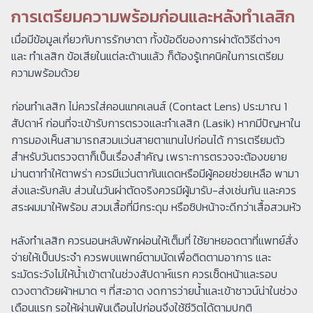
การเตรียมความพร้อมก่อนและหลังทำเลสิก
เมื่อมีข้อมูลเกี่ยวกับการรักษาตา ทั้งข้อดีของการผ่าตัดวิธีต่างๆ
และ ทำเลสิก ข้อเสียในแต่ละด้านแล้ว ก็ต้องรู้เทคนิคในการเตรียม
ความพร้อมด้วย
ก่อนทำเลสิก ไม่ควรใส่คอนแทคเลนส์ (Contact Lens) ประมาณ 1
สัปดาห์ ก่อนที่จะเข้ารับการตรวจและทำเลสิก (Lasik) หากมีปัญหาใน
การมองเห็นสามารถสวมแว่นสายตาแทนไปก่อนได้ การเตรียมตัว
สำหรับวันตรวจตาก็เป็นเรื่องสำคัญ เพราะการตรวจจะต้องขยาย
ม่านตาทำให้ตาพร่า ควรมีแว่นตากันแดดหรือมีผู้คอยช่วยเหลือ พามา
ส่งและรับกลับ ส่วนในวันผ่าตัดจริงควรมีผู้มารับ-ส่งเช่นกัน และควร
สระผมมาให้พร้อม สวมเสื้อที่มีกระดุม หรือซิปหน้าจะดีกว่าเสื้อสวมหัว
หลังทำเลสิก ควรนอนหลับพักผ่อนให้เต็มที่ ใช้ยาหยอดตาที่แพทย์สั่ง
จ่ายให้เป็นประจำ ควรพบแพทย์ตามนัดเพื่อติดตามอาการ และ
ระมัดระวังไม่ให้น้ำเข้าตาในช่วงสัปดาห์แรก ควรเช็ดหน้าและรอบ
ดวงตาด้วยผ้าหมาด ๆ ที่สะอาด งดการว่ายน้ำและเข้าซาวน์น่าในช่วง
เดือนแรก รอให้ผ่านพ้นเดือนไปก่อนจึงใช้ชีวิตได้ตามปกติ