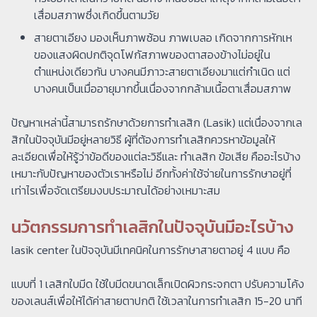
เสื่อมสภาพซึ่งเกิดขึ้นตามวัย
สายตาเอียง มองเห็นภาพซ้อน ภาพเบลอ เกิดจากการหักเห
ของแสงผิดปกติจุดโฟกัสภาพของตาสองข้างไม่อยู่ใน
ตำแหน่งเดียวกัน บางคนมีภาวะสายตาเอียงมาแต่กำเนิด แต่
บางคนเป็นเมื่ออายุมากขึ้นเนื่องจากกล้ามเนื้อตาเสื่อมสภาพ
ปัญหาเหล่านี้สามารถรักษาด้วยการทำเลสิก (Lasik) แต่เนื่องจากเล
สิกในปัจจุบันมีอยู่หลายวิธี ผู้ที่ต้องการทำเลสิกควรหาข้อมูลให้
ละเอียดเพื่อให้รู้ว่าข้อดีของแต่ละวิธีและ ทำเลสิก ข้อเสีย คืออะไรบ้าง
เหมาะกับปัญหาของตัวเราหรือไม่ อีกทั้งค่าใช้จ่ายในการรักษาอยู่ที่
เท่าไรเพื่อจัดเตรียมงบประมาณได้อย่างเหมาะสม
นวัตกรรมการทำเลสิกในปัจจุบันมีอะไรบ้าง
lasik center ในปัจจุบันมีเทคนิคในการรักษาสายตาอยู่ 4 แบบ คือ
แบบที่ 1 เลสิกใบมีด ใช้ใบมีดขนาดเล็กเปิดผิวกระจกตา ปรับความโค้ง
ของเลนส์เพื่อให้ได้ค่าสายตาปกติ ใช้เวลาในการทำเลสิก 15-20 นาที