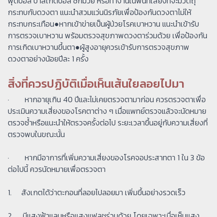
ฟุตบอล บาสเกตบอล ชกมวย หรือทำงานในพื้นที่เสี่ยงที่จะมีวัตถุ
กระทบกับดวงตา แนะนำสวมแว่นนิรภัยเพื่อป้องกันดวงตาไม่ให้
กระทบกระเทือน●หากเข้าข่ายเป็นผู้ป่วยโรคเบาหวาน แนะนำเข้ารับ
การตรวจเบาหวาน พร้อมตรวจสุขภาพดวงตาร่วมด้วย เพื่อป้องกัน
การเกิดเบาหวานขึ้นตา●ผู้สูงอายุควรเข้ารับการตรวจสุขภาพ
ดวงตาอย่างน้อยปีละ 1 ครั้ง
สิ่งที่ควรปฏิบัติเมื่อเห็นเส้นใยลอยไปมา
· หากอายุเกิน 40 ปีและไม่เคยตรวจตามาก่อน ควรตรวจตาเพื่อ
ประเมินความเสี่ยงของโรคตาต่าง ๆ เมื่อแพทย์ตรวจแล้วจะนัดหมาย
ตรวจซ้ำหรือแนะนำให้ตรวจครั้งต่อไป ระยะเวลาขึ้นอยู่กับความเสี่ยงที่
ตรวจพบในขณะนั้น
· หากมีอาการที่เพิ่มความเสี่ยงของโรคจอประสาทตา 1 ใน 3 ข้อ
ต่อไปนี้ ควรนัดหมายเพื่อตรวจตา
1. สังเกตได้ว่าตะกอนที่ลอยไปลอยมา เพิ่มขึ้นอย่างรวดเร็ว
2. มีแสงฟ้าแลบหรือแสงแฟลชร่วมด้วย โดยเฉพาะเมื่อเห็นแสง