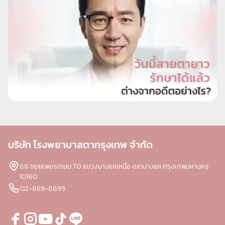
บริษัท โรงพยาบาลตากรุงเทพ จำกัด
88 ซอยเพชรเกษม 70 แขวงบางแคเหนือ เขตบางแค กรุงเทพมหานคร
10160
02-869-8899