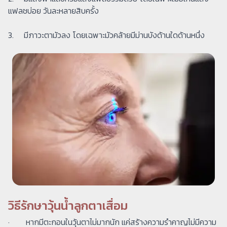
แฟลชบ่อย วันละหลายสิบครั้ง
3. มีภาวะตามัวลง โดยเฉพาะมัวคล้ายมีม่านบังด้านใดด้านหนึ่ง
วิธีรักษาวุ้นน้ำลูกตาเสื่อม
· หากมีตะกอนในวุ้นตาไม่มากนัก แค่สร้างความรำคาญไม่มีความ