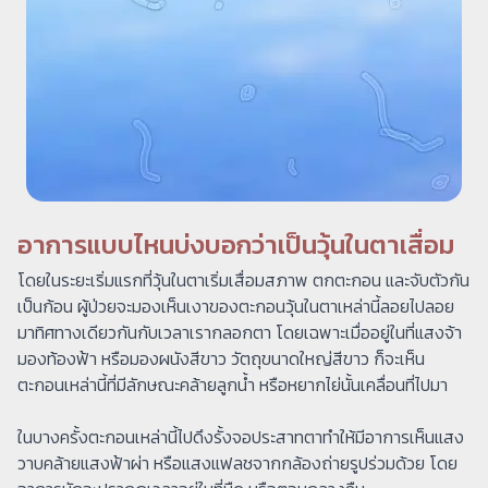
อาการแบบไหนบ่งบอกว่าเป็นวุ้นในตาเสื่อม
โดยในระยะเริ่มแรกที่วุ้นในตาเริ่มเสื่อมสภาพ ตกตะกอน และจับตัวกัน
เป็นก้อน ผู้ป่วยจะมองเห็นเงาของตะกอนวุ้นในตาเหล่านี้ลอยไปลอย
มาทิศทางเดียวกันกับเวลาเรากลอกตา โดยเฉพาะเมื่ออยู่ในที่แสงจ้า
มองท้องฟ้า หรือมองผนังสีขาว วัตถุขนาดใหญ่สีขาว ก็จะเห็น
ตะกอนเหล่านี้ที่มีลักษณะคล้ายลูกน้ำ หรือหยากไย่นั้นเคลื่อนที่ไปมา
ในบางครั้งตะกอนเหล่านี้ไปดึงรั้งจอประสาทตาทำให้มีอาการเห็นแสง
วาบคล้ายแสงฟ้าผ่า หรือแสงแฟลชจากกล้องถ่ายรูปร่วมด้วย โดย