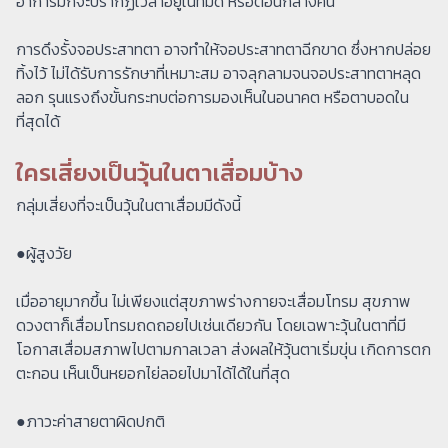
อาการมักจะปรากฏเวลาอยู่ในที่มืด หรือตอนกลางคืน
การดึงรั้งจอประสาทตา อาจทำให้จอประสาทตาฉีกขาด ซึ่งหากปล่อย
ทิ้งไว้ ไม่ได้รับการรักษาที่เหมาะสม อาจลุกลามจนจอประสาทตาหลุด
ลอก รุนแรงถึงขั้นกระทบต่อการมองเห็นในอนาคต หรือตาบอดใน
ที่สุดได้
ใครเสี่ยงเป็นวุ้นในตาเสื่อมบ้าง
กลุ่มเสี่ยงที่จะเป็นวุ้นในตาเสื่อมมีดังนี้
●ผู้สูงวัย
เมื่ออายุมากขึ้น ไม่เพียงแต่สุขภาพร่างกายจะเสื่อมโทรม สุขภาพ
ดวงตาก็เสื่อมโทรมถดถอยไปเช่นเดียวกัน โดยเฉพาะวุ้นในตาที่มี
โอกาสเสื่อมสภาพไปตามกาลเวลา ส่งผลให้วุ้นตาเริ่มขุ่น เกิดการตก
ตะกอน เห็นเป็นหยอกไย่ลอยไปมาได้ได้ในที่สุด
●ภาวะค่าสายตาผิดปกติ