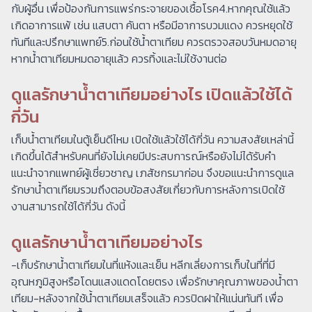
กับผู้อื่น เพื่อป้องกันการแพร่กระจายของเชื้อโรค4.หากคุณใช้แล้ว
เกิดอาการแพ้ เช่น แสบตา คันตา หรือมีอาการบวมแดง ควรหยุดใช้
ทันทีและปรึกษาแพทย์5.ก่อนใช้น้ำตาเทียม ควรตรวจสอบวันหมดอายุ
หากน้ำตาเทียมหมดอายุแล้ว ควรทิ้งและไม่ใช้งานต่อ
ดูแลรักษาน้ำตาเทียมอย่างไร เปิดแล้วใช้ได้
กี่วัน
​เก็บน้ำตาเทียมในตู้เย็นดีไหม เปิดใช้แล้วใช้ได้กี่วัน ความสงสัยเหล่านี้
เกิดขึ้นได้สำหรับคนที่ยังไม่เคยมีประสบการณ์หรือยังไม่ได้รับคำ
แนะนำจากแพทย์ผู้เชี่ยวชาญ เภสัชกรมาก่อน จึงขอแนะนำการดูแล
รักษาน้ำตาเทียมรวมถึงตอบข้อสงสัยเกี่ยวกับการหลังการเปิดใช้
งานสามารถใช้ได้กี่วัน ดังนี้
ดูแลรักษาน้ำตาเทียมอย่างไร
-เก็บรักษาน้ำตาเทียมในที่แห้งและเย็น หลีกเลี่ยงการเก็บในที่ที่มี
อุณหภูมิสูงหรือโดนแสงแดดโดยตรง เพื่อรักษาคุณภาพของน้ำตา
เทียม-หลังจากใช้น้ำตาเทียมเสร็จแล้ว ควรปิดฝาให้แน่นทันที เพื่อ