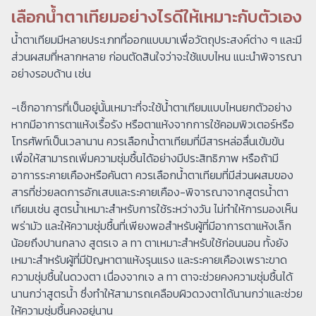
เลือกน้ำตาเทียมอย่างไรดีให้เหมาะกับตัวเอง
น้ำตาเทียมมีหลายประเภทที่ออกแบบมาเพื่อวัตถุประสงค์ต่าง ๆ และมี
ส่วนผสมที่หลากหลาย ก่อนตัดสินใจว่าจะใช้แบบไหน แนะนำพิจารณา
อย่างรอบด้าน เช่น
-เช็กอาการที่เป็นอยู่นั้นเหมาะที่จะใช้น้ำตาเทียมแบบไหนยกตัวอย่าง
หากมีอาการตาแห้งเรื้อรัง หรือตาแห้งจากการใช้คอมพิวเตอร์หรือ
โทรศัพท์เป็นเวลานาน ควรเลือกน้ำตาเทียมที่มีสารหล่อลื่นเข้มข้น
เพื่อให้สามารถเพิ่มความชุ่มชื้นได้อย่างมีประสิทธิภาพ หรือถ้ามี
อาการระคายเคืองหรือคันตา ควรเลือกน้ำตาเทียมที่มีส่วนผสมของ
สารที่ช่วยลดการอักเสบและระคายเคือง-พิจารณาจากสูตรน้ำตา
เทียมเช่น สูตรน้ำเหมาะสำหรับการใช้ระหว่างวัน ไม่ทำให้การมองเห็น
พร่ามัว และให้ความชุ่มชื้นที่เพียงพอสำหรับผู้ที่มีอาการตาแห้งเล็ก
น้อยถึงปานกลาง สูตรเจ ล ทา ตาเหมาะสำหรับใช้ก่อนนอน ทั้งยัง
เหมาะสำหรับผู้ที่มีปัญหาตาแห้งรุนแรง และระคายเคืองเพราะขาด
ความชุ่มชื้นในดวงตา เนื่องจากเจ ล ทา ตาจะช่วยคงความชุ่มชื้นได้
นานกว่าสูตรน้ำ ซึ่งทำให้สามารถเคลือบผิวดวงตาได้นานกว่าและช่วย
ให้ความชุ่มชื้นคงอยู่นาน