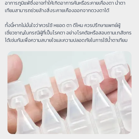
อาการภูมิแพ้ซึ่งอาจทำให้เกิดอาการคันหรือระคายเคืองตา น้ำตา
เทียมสามารถช่วยล้างสิ่งระคายเคืองออกจากดวงตาได้
ทั้งนี้หากไม่มั่นใจว่าควรใช้ หยอด ตา ดีไหม ควรปรึกษาแพทย์ผู้
เชี่ยวชาญในกรณีผู้ที่เป็นโรคตา อย่างโรคต้อหรือสอบถามเภสัชกร
ได้เช่นกันเพื่อความสบายใจและความปลอดภัยในการใช้น้ำตาเทียม