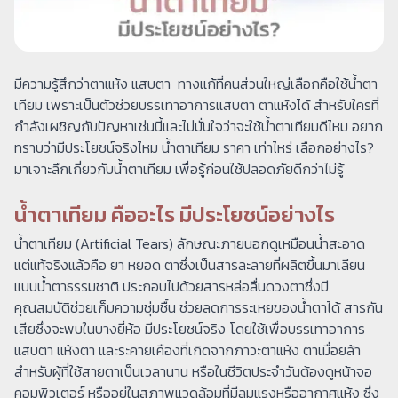
มีความรู้สึกว่าตาแห้ง แสบตา ทางแก้ที่คนส่วนใหญ่เลือกคือใช้น้ำตา
เทียม เพราะเป็นตัวช่วยบรรเทาอาการแสบตา ตาแห้งได้ สำหรับใครที่
กำลังเผชิญกับปัญหาเช่นนี้และไม่มั่นใจว่าจะใช้น้ำตาเทียมดีไหม อยาก
ทราบว่ามีประโยชน์จริงไหม น้ำตาเทียม ราคา เท่าไหร่ เลือกอย่างไร?
มาเจาะลึกเกี่ยวกับน้ำตาเทียม เพื่อรู้ก่อนใช้ปลอดภัยดีกว่าไม่รู้
น้ำตาเทียม คืออะไร มีประโยชน์อย่างไร
น้ำตาเทียม (Artificial Tears) ลักษณะภายนอกดูเหมือนน้ำสะอาด
แต่แท้จริงแล้วคือ ยา หยอด ตาซึ่งเป็นสารละลายที่ผลิตขึ้นมาเลียน
แบบน้ำตาธรรมชาติ ประกอบไปด้วยสารหล่อลื่นดวงตาซึ่งมี
คุณสมบัติช่วยเก็บความชุ่มชื้น ช่วยลดการระเหยของน้ำตาได้ สารกัน
เสียซึ่งจะพบในบางยี่ห้อ มีประโยชน์จริง โดยใช้เพื่อบรรเทาอาการ
แสบตา แห้งตา และระคายเคืองที่เกิดจากภาวะตาแห้ง ตาเมื่อยล้า
สำหรับผู้ที่ใช้สายตาเป็นเวลานาน หรือในชีวิตประจำวันต้องดูหน้าจอ
คอมพิวเตอร์ หรืออยู่ในสภาพแวดล้อมที่มีลมแรงหรืออากาศแห้ง ซึ่ง