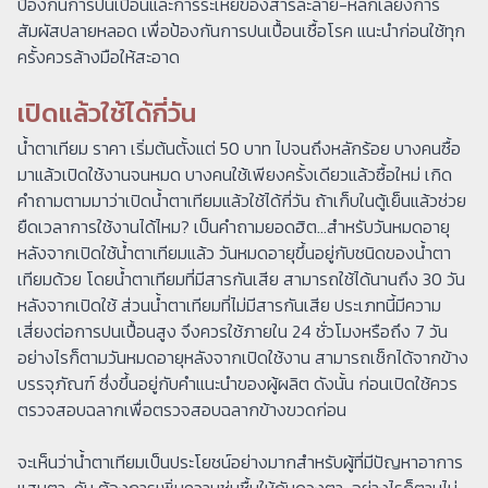
ป้องกันการปนเปื้อนและการระเหยของสารละลาย-หลีกเลี่ยงการ
สัมผัสปลายหลอด เพื่อป้องกันการปนเปื้อนเชื้อโรค แนะนำก่อนใช้ทุก
ครั้งควรล้างมือให้สะอาด
เปิดแล้วใช้ได้กี่วัน
น้ำตาเทียม ราคา เริ่มต้นตั้งแต่ 50 บาท ไปจนถึงหลักร้อย บางคนซื้อ
มาแล้วเปิดใช้งานจนหมด บางคนใช้เพียงครั้งเดียวแล้วซื้อใหม่ เกิด
คำถามตามมาว่าเปิดน้ำตาเทียมแล้วใช้ได้กี่วัน ถ้าเก็บในตู้เย็นแล้วช่วย
ยืดเวลาการใช้งานได้ไหม? เป็นคำถามยอดฮิต…สำหรับวันหมดอายุ
หลังจากเปิดใช้น้ำตาเทียมแล้ว วันหมดอายุขึ้นอยู่กับชนิดของน้ำตา
เทียมด้วย โดยน้ำตาเทียมที่มีสารกันเสีย สามารถใช้ได้นานถึง 30 วัน
หลังจากเปิดใช้ ส่วนน้ำตาเทียมที่ไม่มีสารกันเสีย ประเภทนี้มีความ
เสี่ยงต่อการปนเปื้อนสูง จึงควรใช้ภายใน 24 ชั่วโมงหรือถึง 7 วัน
อย่างไรก็ตามวันหมดอายุหลังจากเปิดใช้งาน สามารถเช็กได้จากข้าง
บรรจุภัณฑ์ ซึ่งขึ้นอยู่กับคำแนะนำของผู้ผลิต ดังนั้น ก่อนเปิดใช้ควร
ตรวจสอบฉลากเพื่อตรวจสอบฉลากข้างขวดก่อน
จะเห็นว่าน้ำตาเทียมเป็นประโยชน์อย่างมากสำหรับผู้ที่มีปัญหาอาการ
แสบตา คัน ต้องการเพิ่มความชุ่มชื้นให้กับดวงตา อย่างไรก็ตามไม่