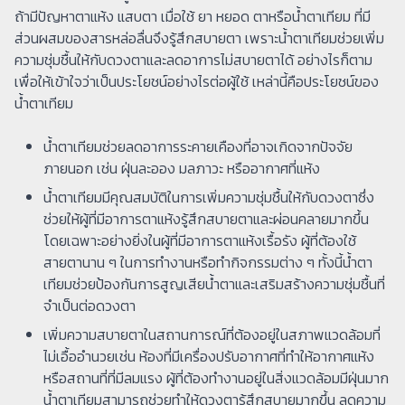
ถ้ามีปัญหาตาแห้ง แสบตา เมื่อใช้ ยา หยอด ตาหรือน้ำตาเทียม ที่มี
ส่วนผสมของสารหล่อลื่นจึงรู้สึกสบายตา เพราะน้ำตาเทียมช่วยเพิ่ม
ความชุ่มชื้นให้กับดวงตาและลดอาการไม่สบายตาได้ อย่างไรก็ตาม
เพื่อให้เข้าใจว่าเป็นประโยชน์อย่างไรต่อผู้ใช้ เหล่านี้คือประโยชน์ของ
น้ำตาเทียม
น้ำตาเทียมช่วยลดอาการระคายเคืองที่อาจเกิดจากปัจจัย
ภายนอก เช่น ฝุ่นละออง มลภาวะ หรืออากาศที่แห้ง
น้ำตาเทียมมีคุณสมบัติในการเพิ่มความชุ่มชื้นให้กับดวงตาซึ่ง
ช่วยให้ผู้ที่มีอาการตาแห้งรู้สึกสบายตาและผ่อนคลายมากขึ้น
โดยเฉพาะอย่างยิ่งในผู้ที่มีอาการตาแห้งเรื้อรัง ผู้ที่ต้องใช้
สายตานาน ๆ ในการทำงานหรือทำกิจกรรมต่าง ๆ ทั้งนี้น้ำตา
เทียมช่วยป้องกันการสูญเสียน้ำตาและเสริมสร้างความชุ่มชื้นที่
จำเป็นต่อดวงตา
เพิ่มความสบายตาในสถานการณ์ที่ต้องอยู่ในสภาพแวดล้อมที่
ไม่เอื้ออำนวยเช่น ห้องที่มีเครื่องปรับอากาศที่ทำให้อากาศแห้ง
หรือสถานที่ที่มีลมแรง ผู้ที่ต้องทำงานอยู่ในสิ่งแวดล้อมมีฝุ่นมาก
น้ำตาเทียมสามารถช่วยทำให้ดวงตารู้สึกสบายมากขึ้น ลดความ