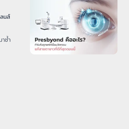
เลนส์
มาซ้ำ