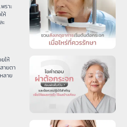
 เพราะ
ให้
และ
ยให้
k สายตา
าหลาย