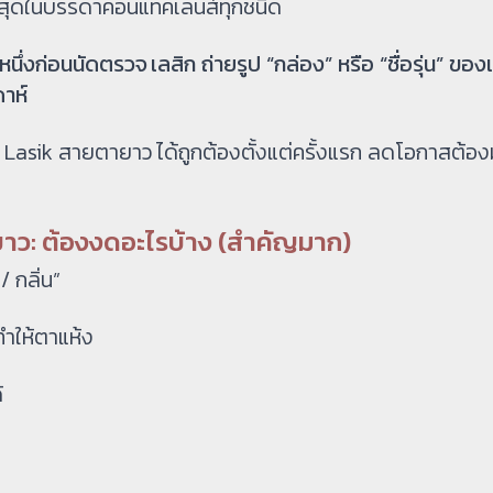
สุดในบรรดาคอนแทคเลนส์ทุกชนิด
งหนึ่งก่อนนัดตรวจ เลสิก ถ่ายรูป “กล่อง” หรือ “ชื่อรุ่น” ของ
ปดาห์
จ Lasik สายตายาว ได้ถูกต้องตั้งแต่ครั้งแรก ลดโอกาสต้อง
ยาว: ต้องงดอะไรบ้าง (สำคัญมาก)
/ กลิ่น”
ทำให้ตาแห้ง
้