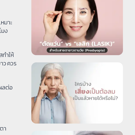
เหมาะ
วโมง
สทำให้
ยาว ควร
ผลต่อ
ยตา