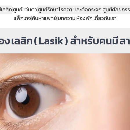
์เลสิก
|
ศูนย์แว่นตา
|
ศูนย์รักษาโรคตา และต้อกระจก
|
ศูนย์ศัลยกร
แพ็กเกจ
|
ค้นหาแพทย์
|
บทความ
|
ห้องพัก
|
เกี่ยวกับเรา
ง เลสิก ( Lasik ) สำหรับคนมี 