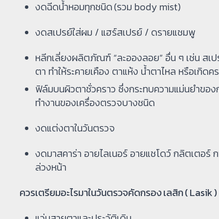
งดฉีดน้ำหอมทุกชนิด (รวม body mist)
งดสเปรย์ใส่ผม / แฮร์สเปรย์ / ดรายแชมพู
หลีกเลี่ยงผลิตภัณฑ์ “ละอองลอย” อื่น ๆ เช่น สเ
ตา ทำให้ระคายเคือง ตาแห้ง น้ำตาไหล หรือเกิดค
ฟิล์มบนผิวตาชั่วคราว ซึ่งกระทบความแม่นยำข
ทำงานของเครื่องตรวจบางชนิด
งดแต่งตาในวันตรวจ
งดมาสคาร่า อายไลเนอร์ อายแชโดว์ กลิตเตอร์ กา
ล่วงหน้า
ควรเตรียมอะไรมาในวันตรวจคัดกรอง เลสิก ( Lasik 
แว่นสายตาและประวัติเดิม