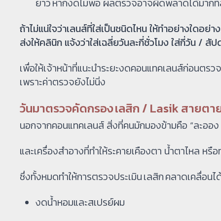
ยาว หากงดไม่พอ ผลตรวจอาจผิดพลาดได้มากที่
ถ้าไม่แน่ใจว่าเลนส์ที่ใส่เป็นชนิดไหน ให้ทำอย่างใดอย่า
ส่งให้คลินิก แจ้งว่าใส่เฉลี่ยวันละกี่ชั่วโมง ใส่กี่วัน / สั
เพื่อให้เจ้าหน้าที่แนะนำระยะงดคอนแทคเลนส์ก่อนตรว
เพราะค่าตรวจยังไม่นิ่ง
วันมาตรวจคัดกรอง เลสิก / Lasik สายตา
นอกจากคอนแทคเลนส์ สิ่งที่คนมักมองข้ามคือ “ละออง 
และเครื่องสำอางที่ทำให้ระคายเคืองตา น้ำตาไหล หรือ
ซึ่งทั้งหมดทำให้การตรวจประเมิน เลสิก คลาดเคลื่อนได
งดน้ำหอมและสเปรย์ผม