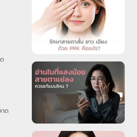
ใด
คลาด