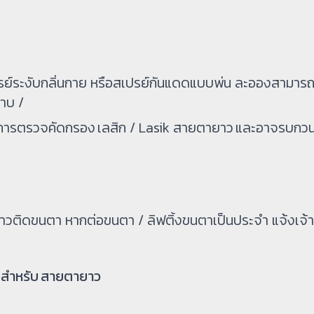
ปรย์ระงับกลิ่นกาย หรือสเปรย์กันแดดแบบพ่น ละอองสามารถฟ
ราบ /
องการตรวจคัดกรอง เลสิก / Lasik สายตายาว และอาจรบกว
วติดขนตา หากต่อขนตา / ลิฟติ้งขนตาเป็นประจำ แจ้งเจ้าหน
) สำหรับ สายตายาว