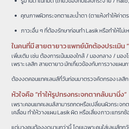
รูม่านตาในที่มืด (เกี่ยวข้องกับแสงกระจาย / halo
คุณภาพผิวกระจกตาและน้ำตา (ตาแห้งทำให้ค่าตร
ภาวะอื่น ๆ ที่ต้องรักษาก่อนทำ Lasik หรือทำให้ไม่
ในคนที่มี สายตายาว แพทย์มักต้องประเมิน
เพิ่มเติม เช่น ต้องการเน้นมองใกล้ / มองกลาง / ม
เพราะ เลสิก สายตายาว มักเกี่ยวข้องกับการวางแผนก
ต้องงดคอนแทคเลนส์กี่วันก่อนมาตรวจคัดกรอง เลสิ
หัวใจคือ “ทำให้รูปทรงกระจกตากลับมานิ่ง”
เพราะคอนแทคเลนส์สามารถกดหรือเปลี่ยนผิวกระจกตาไ
เคลื่อน ทำให้วางแผน Lasik ผิด หรือเสี่ยงภาวะแทรกซ้อ
แต่บางคนต้องงดนานกว่านี้ โดยเฉพาะคนใส่เลนส์ทุกวัน