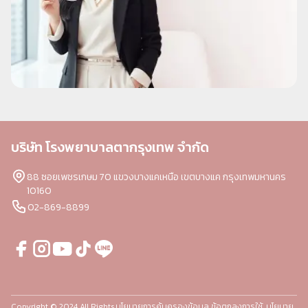
บริษัท โรงพยาบาลตากรุงเทพ จำกัด
88 ซอยเพชรเกษม 70 แขวงบางแคเหนือ เขตบางแค กรุงเทพมหานคร
10160
02-869-8899
Copyright © 2024 All Rights
นโยบายการคุ้มครองข้อมูล
ข้อตกลงการใช้
นโยบาย