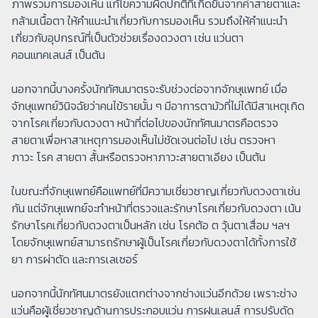
ภาพรวมการมองเห็น แก้ไขความผิดปกติที่เกิดขึ้นจากค่าสายตาและ
กล้ามเนื้อตา ให้คำแนะนำเกี่ยวกับการมองเห็น รวมถึงให้คำแนะนำ
เกี่ยวกับอุปกรณ์ที่เป็นตัวช่วยเรื่องดวงตา เช่น แว่นตา
คอนแทคเลนส์ เป็นต้น
นอกจากนี้บางครั้งนักทัศนมาตรจะรับช่วงต่อจากจักษุแพทย์ เมื่อ
จักษุแพทย์วินิจฉัยว่าคนไข้รายนั้น ๆ มีอาการตามัวที่ไม่ได้มีสาเหตุเกิด
จากโรคเกี่ยวกับดวงตา หน้าที่ต่อไปของนักทัศนมาตรคือตรวจ
สายตาเพื่อหาสาเหตุการมองเห็นไม่ชัดเจนต่อไป เช่น ตรวจหา
ภาวะ โรค สายตา สั้นหรือตรวจหาภาวะสายตาเอียง เป็นต้น
ในขณะที่จักษุแพทย์คือแพทย์ที่มีความเชี่ยวชาญเกี่ยวกับดวงตาเช่น
กัน แต่จักษุแพทย์จะทำหน้าที่ตรวจและรักษาโรคเกี่ยวกับดวงตา เน้น
รักษาโรคเกี่ยวกับดวงตาเป็นหลัก เช่น โรคต้อ ต วุ้นตาเสื่อม ฯลฯ
โดยจักษุแพทย์สามารถรักษาผู้เป็นโรคเกี่ยวกับดวงตาได้ทั้งการใช้
ยา การผ่าตัด และการเลเซอร์
นอกจากนี้นักทัศนมาตรยังแตกต่างจากช่างแว่นอีกด้วย เพราะช่าง
แว่นคือผู้เชี่ยวชาญด้านการประกอบแว่น การฝนเลนส์ การปรับดัด