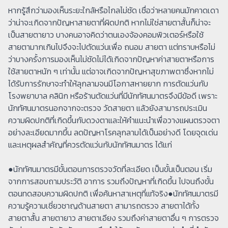
หากรู้สึกว่ามองเห็นระยะใกล้หรือไกลไม่ชัด เชื่อว่าหลายคนมักคาดเดา
ว่าน่าจะเกิดจากปัญหาสายตาที่ผิดปกติ หากไม่ใช่สายตาสั้นก็น่าจะ
เป็นสายตายาว บางคนอาจคิดว่าตนเองจ้องคอมพิวเตอร์หรือใช้
สายตามากเกินไปจึงจะไปตัดแว่นเพื่อ ถนอม สายตา แต่ทราบหรือไม่
ว่าบางครั้งการมองเห็นไม่ชัดไม่ได้เกิดจากปัญหาค่าสายตาหรือการ
ใช้สายตาหนัก ๆ เท่านั้น แต่อาจเกิดจากปัญหาสุขภาพตาซึ่งหากไม่
ได้รับการรักษาจะทำให้ลุกลามจนมีโอกาสหายยาก การตัดแว่นกับ
โรงพยาบาล คลินิก หรือร้านตัดแว่นที่มีนักทัศนมาตรจึงมีข้อดี เพราะ
นักทัศนมาตรนอกจากจะตรวจ วัดสายตา แล้วยังสามารถประเมิน
ความผิดปกติที่เกิดขึ้นกับดวงตาและให้คำแนะนำเพื่อวางแผนตรวจตา
อย่างละเอียดมากขึ้น ลดปัญหาโรคลุกลามได้เป็นอย่างดี โดยจุดเด่น
และเหตุผลสำคัญที่ควรตัดแว่นกับนักทัศนมาตร ได้แก่
●นักทัศนมาตรมีขั้นตอนการตรวจวัดที่ละเอียด เป็นขั้นเป็นตอน เริ่ม
จากการสอบถามประวัติ อาการ รวมถึงปัญหาที่เกิดขึ้น ไปจนถึงขั้น
ตอนทดสอบความผิดปกติ เพื่อค้นหาสาเหตุที่แท้จริง●นักทัศนมาตรมี
ความรู้ความเชี่ยวชาญด้านสายตา สามารถตรวจ สายตาได้ทั้ง
สายตาสั้น สายตายาว สายตาเอียง รวมถึงค่าสายตาอื่น ๆ การตรวจ