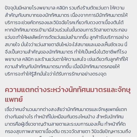
ปัจจุบันมีหลายโรงพยาบาล คลินิก รวมถึงร้านตัดแว่นตา ให้ความ
สำคัญกับบทบาทของนักทัศนมาตร เนื่องจากการมีนักทัศนมาตรให้
บริการจะช่วยคัดกรองและวินิจฉัยโรคเกี่ยวกับดวงตาเบื้องต้นได้
หากนักทัศนมาตรเข้ามามีส่วนร่วมในขั้นตอนการวัดสายตาประกอบ
แว่นจะทำให้ผลลัพธ์การตัดแว่นแม่นยำมากขึ้น ลูกค้ารับบริการอย่าง
สบายใจ มั่นใจว่าแว่นสายตาอันใหม่จะใส่สบายและมองเห็นชัดเจน นี่
จึงเป็นความสำคัญของนักทัศนมาตร ทำให้เป็นหนึ่งในวิชาชีพที่โรง
พยาบาล คลินิก และร้านแว่นตาให้ความสนใจ เช่นเดียวกับลูกค้าที่ให้
ความสำคัญกับนักทัศนมาตรมากขึ้น เมื่อมีนักทัศนมาตรคอยให้
บริการจะทำให้รู้สึกมั่นใจว่าได้รับการรักษาอย่างตรงจุด
ความแตกต่างระหว่างนักทัศนมาตรและจักษุ
แพทย์
เชื่อว่าคนจำนวนมากต่างสงสัยว่านักทัศนมาตรและจักษุแพทย์แตก
ต่างกันอย่างไร ทำหน้าที่ไม่เหมือนกันตรงไหนบ้าง สำหรับนักทัศน
มาตรคือผู้เชี่ยวชาญด้านสายตาและระบบการมองเห็น ทำหน้าที่คัด
กรองสุขภาพสายตาเบื้องต้น ตรวจวัดสายตา วินิจฉัยปัญหารวมถึง