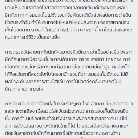
มองเห็น คนเราต้องใช้สายตาตลอดเวลายกเว้นแค่เฉพาะตอนหลับ
อีกทั้งหากการมองเห็นไม่ชัดเจนหรือผิดปกติยังส่งผลต่อการดำเนิน
ชีวิตประจำวัน ทำให้เดินทางไปไหนมาไหนไม่สะดวก บางรายหากมอง
เห็นไม่ชัดนาน ๆ ยังทำให้มีอาการปวดตา ตาพร่า น้ำตาไหล ส่งผลกระ
ทบต่อการใช้ชีวิตเป็นอย่างยิ่ง
การตรวจวัดสายตากับนักทัศนมาตรจึงมีความจำเป็นอย่างยิ่ง เพราะ
นักทัศนมาตรมีความเชี่ยวชาญด้านการ ตรวจ สายตา โดยตรง การ
เลือกกรอบแว่นหรือการวัดค่าสายตาจึงมีความแม่นยำสูง ผลลัพธ์ที่
ได้คือแว่นตาที่สอดรับกับโครงหน้า รวมถึงการมองเห็นชัดเจน ไม่มี
ผลข้างเคียงจากการสวมใส่แว่น การใช้ชีวิตจึงกลับมาปกติไม่มี
ปัญหาสายตากวนใจ
การตัดแว่นสายตาคือหนึ่งในวิธีแก้ปัญหา โรค สายตา สั้น สายตายาว
และสายตาเอียง เมื่อสวมใส่แว่นแล้วจะพบว่าการมองเห็นชัดเจนยิ่ง
ขึ้น การดำเนินชีวิตประจำวันจึงง่ายและสะดวกสบายกว่าเดิม แต่ใช่
ว่าการตัดแว่นสายตาจะตัดกับใครก็ได้ โดยควรเลือกวัดสายตาและ
ตัดแว่นสายตากับนักทัศนมาตรซึ่งมีความเชี่ยวชาญเฉพาะด้าน