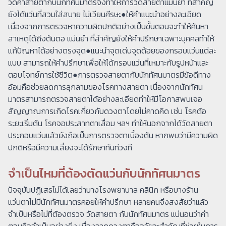
วัดค่าสายตากับนักทัศนมาตรจึงทำให้การวัดสายตาแม่นยำ ที่สำคัญ
ยังได้แว่นที่สวมใส่สบาย ไม่เวียนศีรษะ●ให้คำแนะนำอย่างละเอียด
เนื่องจากการตรวจหาความผิดปกติอย่างเป็นขั้นตอนจะทำให้ค้นหา
สาเหตุได้ถึงต้นตอ แม่นยำ ที่สำคัญยังให้คำปรึกษาเฉพาะบุคคลทำให้
แก้ปัญหาได้อย่างตรงจุด●แนะนำจุดเด่นจุดด้อยของกรอบแว่นแต่ละ
แบบ สามารถให้คำปรึกษาเพื่อให้ได้กรอบแว่นที่เหมาะกับรูปหน้าและ
ตอบโจทย์การใช้ชีวิต●การตรวจสายตากับนักทัศนมาตรมีข้อดีทาง
อ้อมคือช่วยลดการลุกลามของโรคทางสายตา เนื่องจากนักทัศน
มาตรสามารถตรวจสายตาได้อย่างละเอียดทำให้มีโอกาสพบเจอ
สัญญาณการเกิดโรคเกี่ยวกับดวงตาโดยไม่คาดคิด เช่น โรคต้อ
ระยะเริ่มต้น โรคจอประสาทตาเสื่อม ฯลฯ ทำให้นอกจากได้วัดสายตา
ประกอบแว่นแล้วยังถือเป็นการตรวจตาเบื้องต้น หากพบว่ามีความผิด
ปกติหรือมีความเสี่ยงจะได้รักษาทันท่วงที
จำเป็นไหมที่ต้องตัดแว่นกับนักทัศนมาตร
ปัจจุบันปฏิเสธไม่ได้เลยว่าบางโรงพยาบาล คลินิก หรือบางร้าน
แว่นตาไม่มีนักทัศนมาตรคอยให้คำปรึกษา หลายคนจึงสงสัยว่าแล้ว
จำเป็นหรือไม่ที่ต้องตรวจ วัดสายตา กับนักทัศนมาตร แน่นอนว่าคำ
ตอบคือจำเป็นอย่างยิ่ง เนื่องจากดวงตาคืออวัยวะสำคัญที่ช่วยในการ