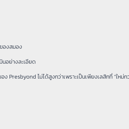
ัวของสมอง
ินอย่างละเอียด
ของ Presbyond ไม่ได้สูงกว่าเพราะเป็นเพียงเลสิกที่ “ใหม่กว