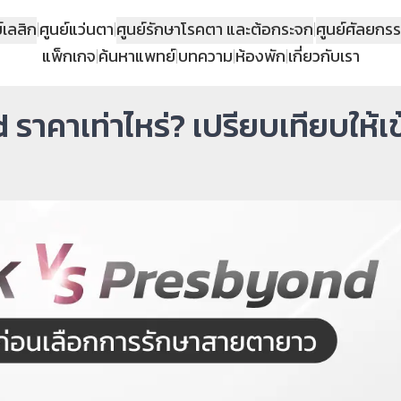
์เลสิก
|
ศูนย์แว่นตา
|
ศูนย์รักษาโรคตา และต้อกระจก
|
ศูนย์ศัลยกร
แพ็กเกจ
|
ค้นหาแพทย์
|
บทความ
|
ห้องพัก
|
เกี่ยวกับเรา
คาเท่าไหร่? เปรียบเทียบให้เข