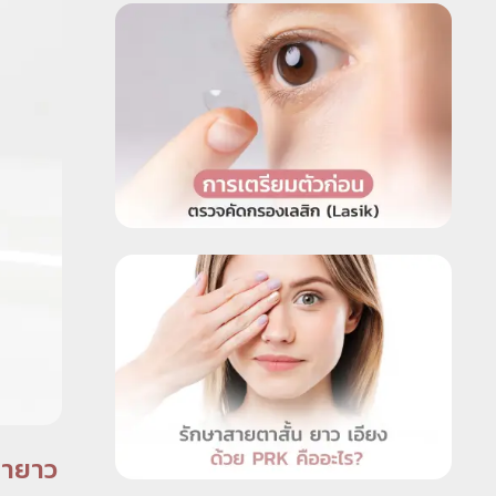
ตายาว