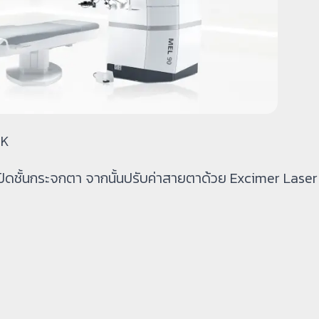
IK
เปิดชั้นกระจกตา จากนั้นปรับค่าสายตาด้วย Excimer Laser