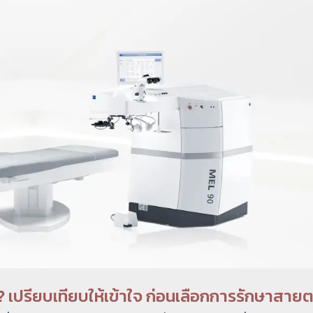
 เปรียบเทียบให้เข้าใจ ก่อนเลือกการรักษาสาย