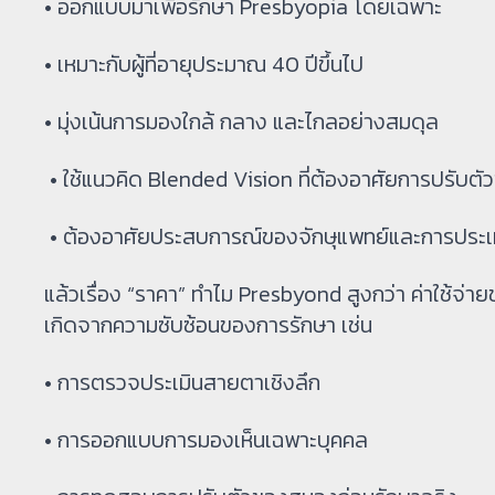
• ออกแบบมาเพื่อรักษา Presbyopia โดยเฉพาะ
• เหมาะกับผู้ที่อายุประมาณ 40 ปีขึ้นไป
• มุ่งเน้นการมองใกล้ กลาง และไกลอย่างสมดุล
• ใช้แนวคิด Blended Vision ที่ต้องอาศัยการปรับต
• ต้องอาศัยประสบการณ์ของจักษุแพทย์และการประเม
แล้วเรื่อง “ราคา” ทำไม Presbyond สูงกว่า ค่าใช้จ่าย
เกิดจากความซับซ้อนของการรักษา เช่น
• การตรวจประเมินสายตาเชิงลึก
• การออกแบบการมองเห็นเฉพาะบุคคล