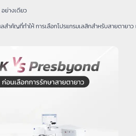
” อย่างเดียว
ุผลสำคัญที่ทำให้ การเลือกโปรแกรมเลสิกสำหรับสายตายาว