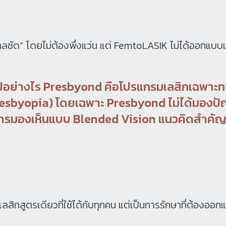
กลชัด” โดยไม่ต้องพึ่งแว่น แต่ FemtoLASIK ไม่ได้ออกแบบม
ปอย่างไร Presbyond คือโปรแกรมเลสิกเฉพาะทาง
Presbyopia) โดยเฉพาะ Presbyond ไม่ได้มองป
การมองเห็นแบบ Blended Vision แนวคิดสำคั
น
ลสิกสูตรเดียวที่ใช้ได้กับทุกคน แต่เป็นการรักษาที่ต้องออก