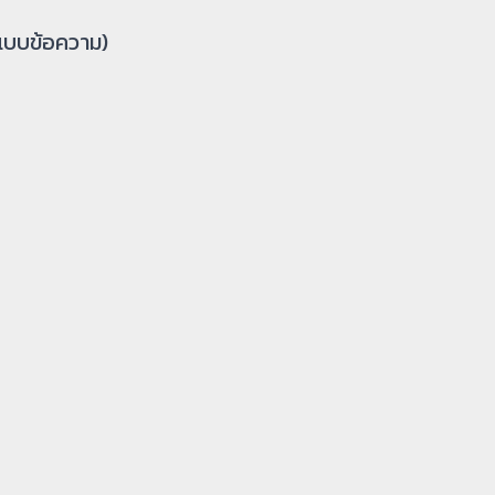
แบบข้อความ)