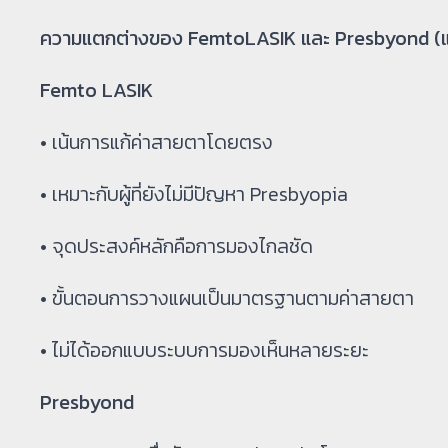
ความแตกต่างของ FemtoLASIK และ Presbyond (
Femto LASIK
• เน้นการแก้ค่าสายตาโดยตรง
• เหมาะกับผู้ที่ยังไม่มีปัญหา Presbyopia
• จุดประสงค์หลักคือการมองไกลชัด
• ขั้นตอนการวางแผนเป็นมาตรฐานตามค่าสายตา
• ไม่ได้ออกแบบระบบการมองเห็นหลายระยะ
Presbyond