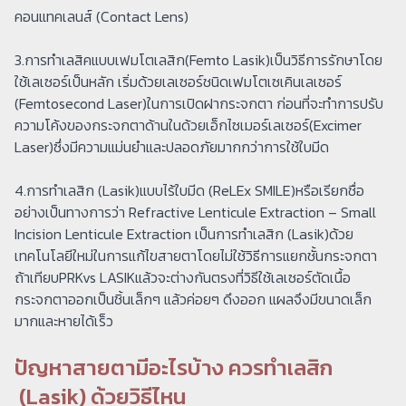
คอนแทคเลนส์ (Contact Lens)
3.การทำเลสิคแบบเฟมโตเลสิก(Femto Lasik)เป็นวิธีการรักษาโดย
ใช้เลเซอร์เป็นหลัก เริ่มด้วยเลเซอร์ชนิดเฟมโตเซเคินเลเซอร์
(Femtosecond Laser)ในการเปิดฝากระจกตา ก่อนที่จะทำการปรับ
ความโค้งของกระจกตาด้านในด้วยเอ็กไซเมอร์เลเซอร์(Excimer
Laser)ซึ่งมีความแม่นยำและปลอดภัยมากกว่าการใช้ใบมีด
4.การทำเลสิก (Lasik)แบบไร้ใบมีด (ReLEx SMILE)หรือเรียกชื่อ
อย่างเป็นทางการว่า Refractive Lenticule Extraction – Small
Incision Lenticule Extraction เป็นการทำเลสิก (Lasik)ด้วย
เทคโนโลยีใหม่ในการแก้ไขสายตาโดยไม่ใช้วิธีการแยกชั้นกระจกตา
ถ้าเทียบPRKvs LASIKแล้วจะต่างกันตรงที่วิธีใช้เลเซอร์ตัดเนื้อ
กระจกตาออกเป็นชิ้นเล็กๆ แล้วค่อยๆ ดึงออก แผลจึงมีขนาดเล็ก
มากและหายได้เร็ว
ปัญหาสายตามีอะไรบ้าง ควรทำเลสิก
(Lasik) ด้วยวิธีไหน