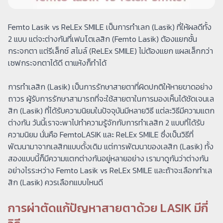
Femto Lasik vs ReLEx SMILE เป็นการทำเลก (Lasik) ที่ให้ผลดีทั้ง
2 แบบ แต่จะต่างกันที่เฟมโตเลสิก (Femto Lasik) ต้องแยกชั้น
กระจกตา แต่รีเล็กซ์ สไมล์ (ReLEx SMILE) ไม่ต้องแยก แผลเล็กกว่า
เซฟกระจกตาได้ดี ตาแห้งก็ทำได้
การทำเลสิก (Lasik) เป็นการรักษาสายตาที่ผิดปกติให้หายขาดอย่าง
ถาวร ผู้รับการรักษาสามารถที่จะใช้สายตาในการมองเห็นได้ชัดเจนเล
สิก (Lasik) ที่ได้รับความนิยมในปัจจุบันมีหลายวิธี แต่ละวิธีมีความแตก
ต่างกัน วันนี้เราจะพาไปทำความรู้จักกับการทำเลสิก 2 แบบที่ได้รับ
ความนิยม นั่นคือ FemtoLASIK และ ReLEx SMILE ซึ่งเป็นวิธีที่
พัฒนามาจากเลสิกแบบดั้งเดิม แต่การพัฒนาของเลสิก (Lasik) ทั้ง
สองแบบนี้ก็มีความแตกต่างกันอยู่หลายอย่าง เรามาดูกันว่าต่างกัน
อย่างไรระหว่าง Femto Lasik vs ReLEx SMILE และถ้าจะเลือกทำเล
สิก (Lasik) ควรเลือกแบบไหนดี
การผ่าตัดแก้ปัญหาสายตาด้วย LASIK มีกี่