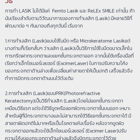
วิธี
การทำ LASIK ไม่ได้มีแค่ Femto Lasik และ ReLEx SMILE เท่านั้น ถ้า
นับเรียงลำดับตามวิวัฒนาการของการทำเลสิก (Lasik) มีหลายวิธีที่
พัฒนาต่อ ๆ กันมาจนถึงทุกวันนี้ เริ่มจาก
1.การทำเลสิก (Lasik)แบบใช้ใบมีด หรือ Microkeratome Lasikแต่
บางท่านก็เรียกสั้นๆ ว่าเลสิก (Lasik)เป็นวิธีการใช้ใบมีดขนาดเล็กใน
การกรีดฝากระจกตาและแยกชั้นกระจกตาออก จากนั้นใช้เครื่องมือที่
เรียกว่าเอ็กไซเมอร์เลเซอร์ (ExcimerLaser) ในการปรับความโค้ง
ของกระจกตาด้านล่างเพื่อเปลี่ยนค่าสายตาให้เป็นปกติ เสร็จแล้วจึง
ทำการปิดกระจกตาด้านบนไว้ดังเดิม
2.การทำเลสิก (Lasik)แบบPRK(Photorefractive
Keratectomy)เป็นวิธีทำเลสิก (Lasik)โดยไม่แยกชั้นกระจกตา
เหมือนวิธีแรก แต่จะใช้วิธีขูดหรือลอกผิวกระจกตาชั้นบนออก เหมาะ
สำหรับผู้ที่มีกระจกตาบางและไม่สามารถใช้วิธีแยกชั้นกระจกตาได้ มี
สายตาผิดปกติไม่มากหรือเป็นโรคตาแห้งเรื้อรัง หลังจากขูดผิว
กระจกตาออกแล้วจะใช้เอ็กไซเมอร์เลเซอร์ (Excimer Laser)ปรับ
ความโค้งของกระจกตาด้านล่างแล้วจึงปิดกระจกตาไว้ด้วย