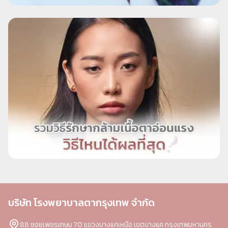
บริษัท โรงพยาบาลตากรุงเทพ จำกัด
88 ซอยเพชรเกษม 70 แขวงบางแคเหนือ เขตบางแค กรุงเทพมหานคร