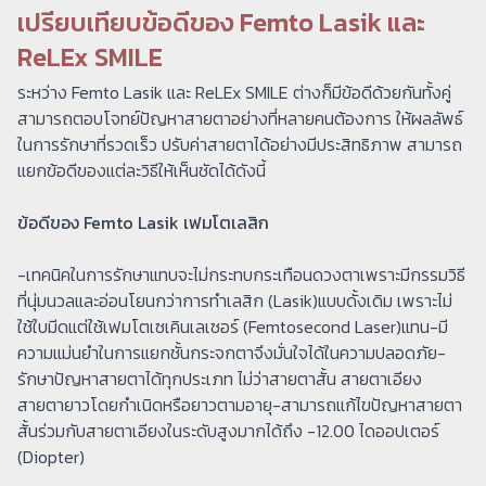
เปรียบเทียบข้อดีของ Femto Lasik และ
ReLEx SMILE
ระหว่าง Femto Lasik และ ReLEx SMILE ต่างก็มีข้อดีด้วยกันทั้งคู่
สามารถตอบโจทย์ปัญหาสายตาอย่างที่หลายคนต้องการ ให้ผลลัพธ์
ในการรักษาที่รวดเร็ว ปรับค่าสายตาได้อย่างมีประสิทธิภาพ สามารถ
แยกข้อดีของแต่ละวิธีให้เห็นชัดได้ดังนี้
ข้อดีของ Femto Lasik เฟมโตเลสิก
-เทคนิคในการรักษาแทบจะไม่กระทบกระเทือนดวงตาเพราะมีกรรมวิธี
ที่นุ่มนวลและอ่อนโยนกว่าการทำเลสิก (Lasik)แบบดั้งเดิม เพราะไม่
ใช้ใบมีดแต่ใช้เฟมโตเซเคินเลเซอร์ (Femtosecond Laser)แทน-มี
ความแม่นยำในการแยกชั้นกระจกตาจึงมั่นใจได้ในความปลอดภัย-
รักษาปัญหาสายตาได้ทุกประเภท ไม่ว่าสายตาสั้น สายตาเอียง
สายตายาวโดยกำเนิดหรือยาวตามอายุ-สามารถแก้ไขปัญหาสายตา
สั้นร่วมกับสายตาเอียงในระดับสูงมากได้ถึง -12.00 ไดออปเตอร์
(Diopter)