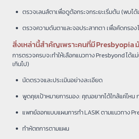
ตรวจเลนส์ตาเพื่อดูต้อกระจกระยะเริ่มต้น (พบได้
ตรวจความดันตาและจอประสาทตา เพื่อคัดกรอง
สิ่งเหล่านี้สำคัญเพราะคนที่มี Presbyopia มักอ
การตรวจครบจะทำให้เลือกแนวทาง Presbyond ได้แม่
เกินไป)
นัดตรวจและประเมินอย่างละเอียด
พูดคุยเป้าหมายการมอง: คุณอยากได้ใกล้แค่ไหน 
แพทย์ออกแบบแผนการทำ LASIK ตามแนวทาง P
ทำหัตถการตามแผน