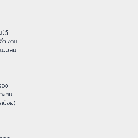
นได้
จิ๋ว งาน
ังแบบสม
กรอง
มาะสม
กน้อย)