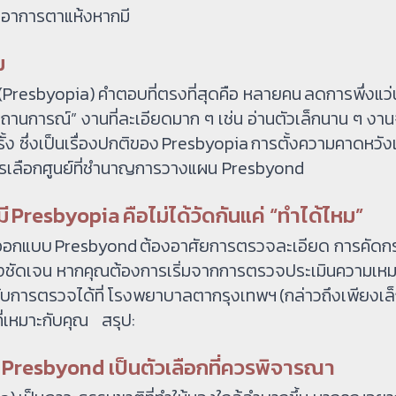
ลอาการตาแห้งหากมี
หม
resbyopia) คำตอบที่ตรงที่สุดคือ หลายคน ลดการพึ่งแว่
กสถานการณ์” งานที่ละเอียดมาก ๆ เช่น อ่านตัวเล็กนาน ๆ งาน
รั้ง ซึ่งเป็นเรื่องปกติของ Presbyopia การตั้งความคาดหว
รเลือกศูนย์ที่ชำนาญการวางแผน Presbyond
 Presbyopia คือไม่ได้วัดกันแค่ “ทำได้ไหม”
การออกแบบ Presbyond ต้องอาศัยการตรวจละเอียด การคัด
่างชัดเจน หากคุณต้องการเริ่มจากการตรวจประเมินความเห
การตรวจได้ที่ โรงพยาบาลตากรุงเทพฯ (กล่าวถึงเพียงเล็
ี่เหมาะกับคุณ สรุป:
 Presbyond เป็นตัวเลือกที่ควรพิจารณา