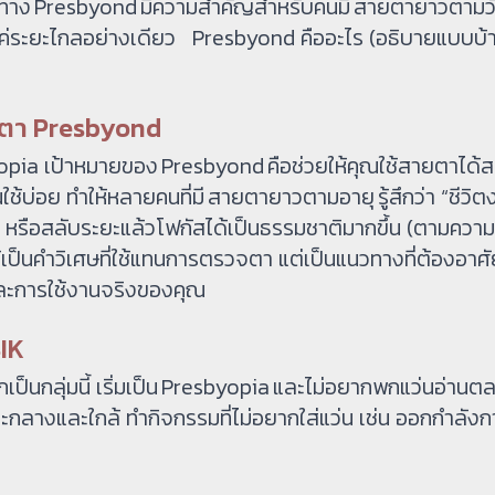
แนวทาง Presbyond มีความสำคัญสำหรับคนมี สายตายาวตามวั
แค่ระยะไกลอย่างเดียว Presbyond คืออะไร (อธิบายแบบบ้
ะจกตา Presbyond
opia เป้าหมายของ Presbyond คือช่วยให้คุณใช้สายตาได้
บ่อย ทำให้หลายคนที่มี สายตายาวตามอายุ รู้สึกว่า “ชีวิตง
อถือ หรือสลับระยะแล้วโฟกัสได้เป็นธรรมชาติมากขึ้น (ตามควา
เป็นคำวิเศษที่ใช้แทนการตรวจตา แต่เป็นแนวทางที่ต้องอาศั
และการใช้งานจริงของคุณ
SIK
เป็นกลุ่มนี้ เริ่มเป็น Presbyopia และไม่อยากพกแว่นอ่านตล
ลางและใกล้ ทำกิจกรรมที่ไม่อยากใส่แว่น เช่น ออกกำลังก