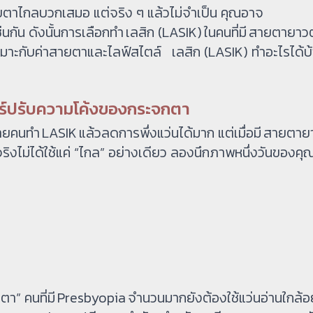
ยตาไกลบวกเสมอ แต่จริง ๆ แล้วไม่จำเป็น คุณอาจ
่นกัน ดังนั้นการเลือกทำ เลสิก (LASIK) ในคนที่มี สายตายา
หมาะกับค่าสายตาและไลฟ์สไตล์ เลสิก (LASIK) ทำอะไรได้บ
เซอร์ปรับความโค้งของกระจกตา
ายคนทำ LASIK แล้วลดการพึ่งแว่นได้มาก แต่เมื่อมี สายตา
ิงไม่ได้ใช้แค่ “ไกล” อย่างเดียว ลองนึกภาพหนึ่งวันของค
ตา” คนที่มี Presbyopia จำนวนมากยังต้องใช้แว่นอ่านใกล้อยู