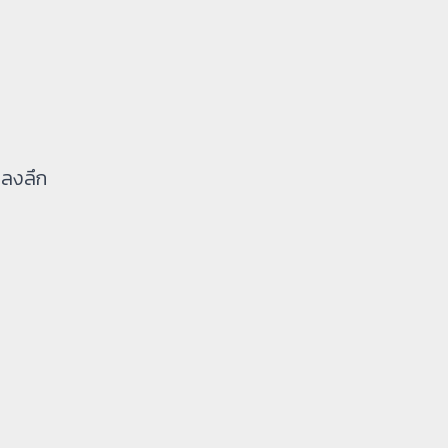
่ลงลึก