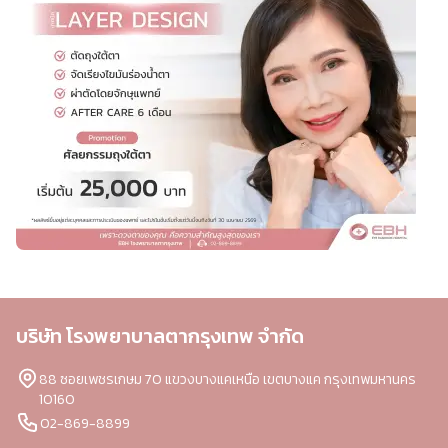
บริษัท โรงพยาบาลตากรุงเทพ จำกัด
88 ซอยเพชรเกษม 70 แขวงบางแคเหนือ เขตบางแค กรุงเทพมหานคร
10160
02-869-8899